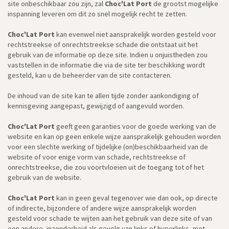
site onbeschikbaar zou zijn, zal
Choc'Lat Port
de grootst mogelijke
inspanning leveren om dit zo snel mogelijk recht te zetten.
Choc'Lat Port
kan evenwel niet aansprakelijk worden gesteld voor
rechtstreekse of onrechtstreekse schade die ontstaat uit het
gebruik van de informatie op deze site. Indien u onjuistheden zou
vaststellen in de informatie die via de site ter beschikking wordt
gesteld, kan u de beheerder van de site contacteren.
De inhoud van de site kan te allen tijde zonder aankondiging of
kennisgeving aangepast, gewijzigd of aangevuld worden.
Choc'Lat Port
geeft geen garanties voor de goede werking van de
website en kan op geen enkele wijze aansprakelijk gehouden worden
voor een slechte werking of tijdelijke (on)beschikbaarheid van de
website of voor enige vorm van schade, rechtstreekse of
onrechtstreekse, die zou voortvloeien uit de toegang tot of het
gebruik van de website.
Choc'Lat Port
kan in geen geval tegenover wie dan ook, op directe
of indirecte, bijzondere of andere wijze aansprakelijk worden
gesteld voor schade te wijten aan het gebruik van deze site of van
een andere, inzonderheid als gevolg van links of hyperlinks, met