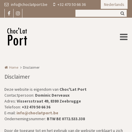
Overslaan en naar de inhoud gaan
info@choclatport.be
+32 470 50 66 36
Nederlands
Home
Disclaimer
Disclaimer
Deze website is eigendom van
Choc'Lat Port
Contactpersoon:
Dominic Derveaux
Adres:
Vissersstraat 49, 8380 Zeebrugge
Telefoon:
+32 470 50 66 36
E-mail:
info@choclatport.be
Ondernemingsnummer:
BTW BE 0772.533.338
Door de toegang tot en het gebruik van de website verklaart u zich